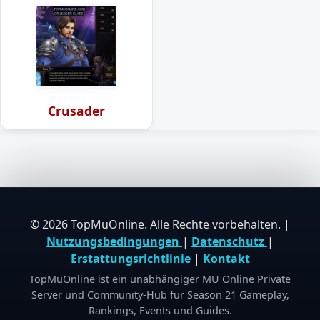
Crusader
© 2026 TopMuOnline. Alle Rechte vorbehalten. |
Nutzungsbedingungen
|
Datenschutz
|
Erstattungsrichtlinie
|
Kontakt
TopMuOnline ist ein unabhängiger MU Online Private
Server und Community-Hub für Season 21 Gameplay,
Rankings, Events und Guides.