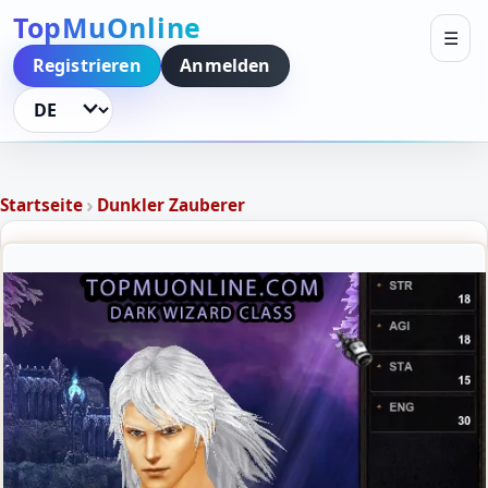
TopMuOnline
☰
Registrieren
Anmelden
Sprache ändern
›
Startseite
Dunkler Zauberer