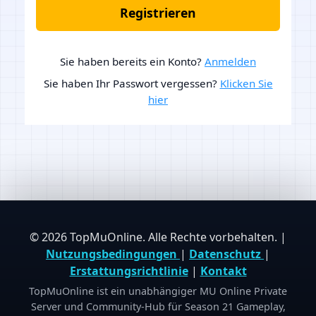
Registrieren
Sie haben bereits ein Konto?
Anmelden
Sie haben Ihr Passwort vergessen?
Klicken Sie
hier
© 2026 TopMuOnline. Alle Rechte vorbehalten. |
Nutzungsbedingungen
|
Datenschutz
|
Erstattungsrichtlinie
|
Kontakt
TopMuOnline ist ein unabhängiger MU Online Private
Server und Community-Hub für Season 21 Gameplay,