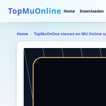
TopMuOnline
Home
Downloaden
Home
TopMuOnline nieuws en MU Online u