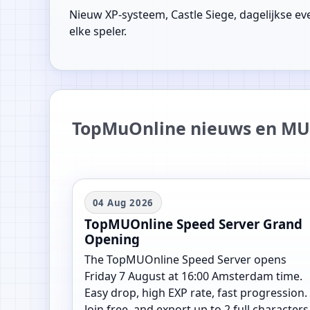
Nieuw XP-systeem, Castle Siege, dagelijkse ev
elke speler.
TopMuOnline nieuws en MU
04 Aug 2026
TopMUOnline Speed Server Grand
Opening
The TopMUOnline Speed Server opens
Friday 7 August at 16:00 Amsterdam time.
Easy drop, high EXP rate, fast progression.
Join free, and export up to 2 full characters