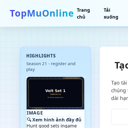
TopMuOnline
Trang
Tải
chủ
xuống
HIGHLIGHTS
Tạ
Season 21 - register and
play
Tạo tà
chúng t
dài hạ
IMAGE
🔍 Xem hình ảnh đầy đủ
Hunt good sets ingame