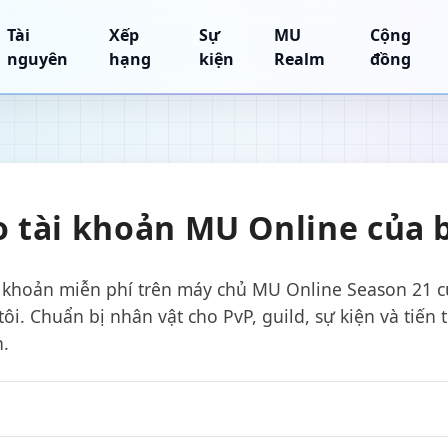
Tài
Xếp
Sự
MU
Cộng
nguyên
hạng
kiện
Realm
đồng
o tài khoản MU Online của 
i khoản miễn phí trên máy chủ MU Online Season 21 
ôi. Chuẩn bị nhân vật cho PvP, guild, sự kiện và tiến 
n.