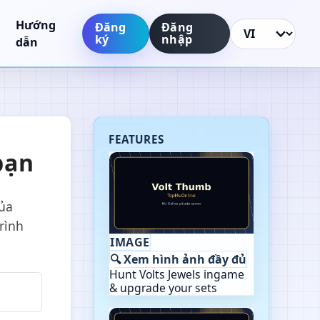
Hướng
Đăng
Đăng
ký
nhập
Thay đổi ngôn n
dẫn
FEATURES
bạn
của
trình
IMAGE
🔍 Xem hình ảnh đầy đủ
Hunt Volts Jewels ingame
& upgrade your sets