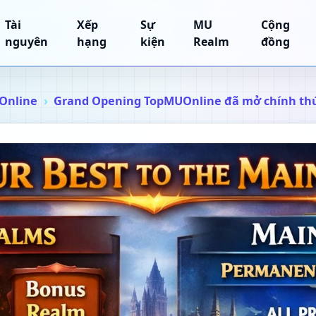
Tài
Xếp
Sự
MU
Cộng
nguyên
hạng
kiện
Realm
đồng
Online
Grand Opening TopMUOnline đã mở chính th