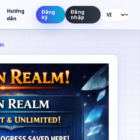
Hướng
Đăng
Đăng
ký
nhập
Thay đổi ngôn n
dẫn
ức