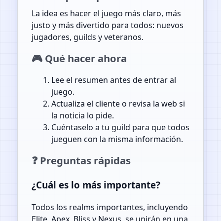
La idea es hacer el juego más claro, más
justo y más divertido para todos: nuevos
jugadores, guilds y veteranos.
🎮 Qué hacer ahora
Lee el resumen antes de entrar al
juego.
Actualiza el cliente o revisa la web si
la noticia lo pide.
Cuéntaselo a tu guild para que todos
jueguen con la misma información.
❓ Preguntas rápidas
¿Cuál es lo más importante?
Todos los realms importantes, incluyendo
Elite, Apex, Bliss y Nexus, se unirán en una