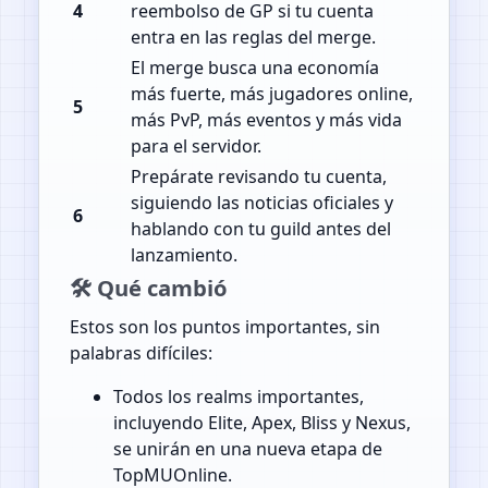
4
reembolso de GP si tu cuenta
entra en las reglas del merge.
El merge busca una economía
más fuerte, más jugadores online,
5
más PvP, más eventos y más vida
para el servidor.
Prepárate revisando tu cuenta,
siguiendo las noticias oficiales y
6
hablando con tu guild antes del
lanzamiento.
🛠️ Qué cambió
Estos son los puntos importantes, sin
palabras difíciles:
Todos los realms importantes,
incluyendo Elite, Apex, Bliss y Nexus,
se unirán en una nueva etapa de
TopMUOnline.