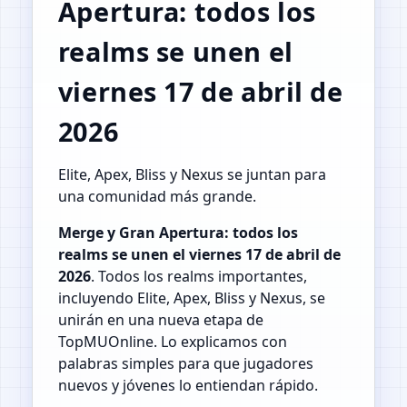
Apertura: todos los
realms se unen el
viernes 17 de abril de
2026
Elite, Apex, Bliss y Nexus se juntan para
una comunidad más grande.
Merge y Gran Apertura: todos los
realms se unen el viernes 17 de abril de
2026
. Todos los realms importantes,
incluyendo Elite, Apex, Bliss y Nexus, se
unirán en una nueva etapa de
TopMUOnline. Lo explicamos con
palabras simples para que jugadores
nuevos y jóvenes lo entiendan rápido.