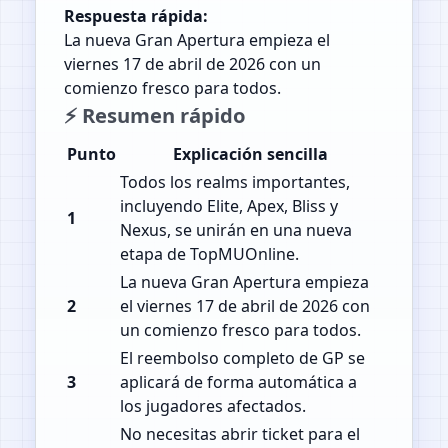
Respuesta rápida:
La nueva Gran Apertura empieza el
viernes 17 de abril de 2026 con un
comienzo fresco para todos.
⚡ Resumen rápido
Punto
Explicación sencilla
Todos los realms importantes,
incluyendo Elite, Apex, Bliss y
1
Nexus, se unirán en una nueva
etapa de TopMUOnline.
La nueva Gran Apertura empieza
2
el viernes 17 de abril de 2026 con
un comienzo fresco para todos.
El reembolso completo de GP se
3
aplicará de forma automática a
los jugadores afectados.
No necesitas abrir ticket para el