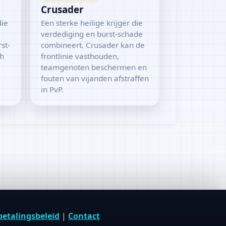
Crusader
die
Een sterke heilige krijger die
verdediging en burst-schade
st-
combineert. Crusader kan de
ch
frontlinie vasthouden,
teamgenoten beschermen en
fouten van vijanden afstraffen
in PvP.
betalingsbeleid
|
Contact