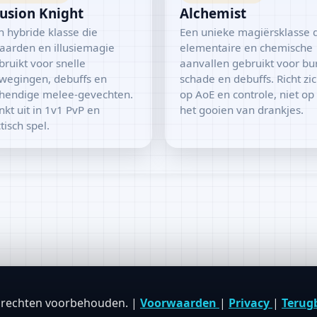
lusion Knight
Alchemist
n hybride klasse die
Een unieke magiërsklasse 
aarden en illusiemagie
elementaire en chemische
bruikt voor snelle
aanvallen gebruikt voor bur
wegingen, debuffs en
schade en debuffs. Richt zi
hendige melee-gevechten.
op AoE en controle, niet op
nkt uit in 1v1 PvP en
het gooien van drankjes.
tisch spel.
 rechten voorbehouden. |
Voorwaarden
|
Privacy
|
Terug