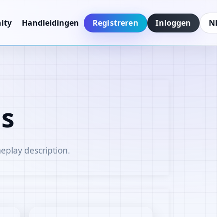
Registreren
Inloggen
ity
Handleidingen
Taal
es
eplay description.