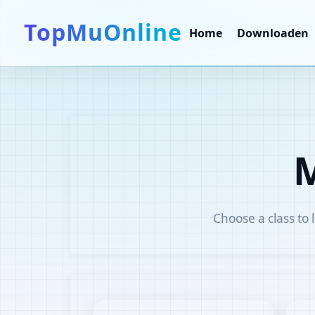
TopMuOnline
Home
Downloaden
M
Choose a class to