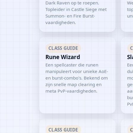
Dark Raven op te roepen.
We
Topleider in Castle Siege met
to
Summon- en Fire Burst-
uni
vaardigheden.
CLASS GUIDE
C
Rune Wizard
Sl
Een spellcaster die runen
Ee
manipuleert voor unieke AoE-
du
en burst-combo's. Bekend om
mo
zijn snelle map clearing en
ge
meta PvP-vaardigheden.
aa
bu
Pv
CLASS GUIDE
C