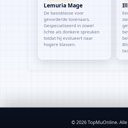
Lemuria Mage
Il
De basisklasse voor
Ee
gevorderde tovenaars.
zw
Gespecialiseerd in zowel
ge
lichte als donkere spreuken
be
totdat hij evolueert naar
be
hogere klassen.
Bli
tac
© 2026 TopMuOnline. Alle