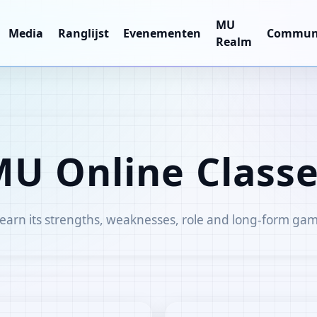
MU
Media
Ranglijst
Evenementen
Commun
Realm
U Online Class
 learn its strengths, weaknesses, role and long-form gam