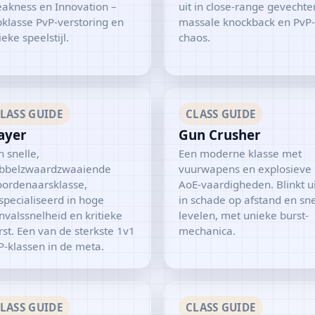
akness en Innovation –
uit in close-range gevechte
pklasse PvP-verstoring en
massale knockback en PvP-
eke speelstijl.
chaos.
LASS GUIDE
CLASS GUIDE
ayer
Gun Crusher
n snelle,
Een moderne klasse met
bbelzwaardzwaaiende
vuurwapens en explosieve
ordenaarsklasse,
AoE-vaardigheden. Blinkt ui
specialiseerd in hoge
in schade op afstand en sne
nvalssnelheid en kritieke
levelen, met unieke burst-
rst. Een van de sterkste 1v1
mechanica.
P-klassen in de meta.
LASS GUIDE
CLASS GUIDE