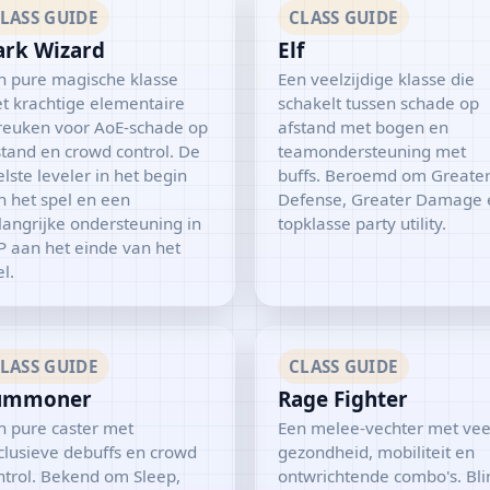
LASS GUIDE
CLASS GUIDE
ark Wizard
Elf
n pure magische klasse
Een veelzijdige klasse die
t krachtige elementaire
schakelt tussen schade op
reuken voor AoE-schade op
afstand met bogen en
stand en crowd control. De
teamondersteuning met
lste leveler in het begin
buffs. Beroemd om Greate
n het spel en een
Defense, Greater Damage 
langrijke ondersteuning in
topklasse party utility.
P aan het einde van het
l.
LASS GUIDE
CLASS GUIDE
ummoner
Rage Fighter
n pure caster met
Een melee-vechter met vee
clusieve debuffs en crowd
gezondheid, mobiliteit en
ntrol. Bekend om Sleep,
ontwrichtende combo's. Bli