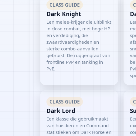
CLASS GUIDE
C
Dark Knight
D
Een melee-krijger die uitblinkt
Ee
in close combat, met hoge HP
me
en verdediging, die
sp
zwaardvaardigheden en
af
sterke combo-aanvallen
sne
gebruikt. De ruggengraat van
va
frontline PvP en tanking in
be
PvE.
Pv
spe
CLASS GUIDE
C
Dark Lord
S
Een klasse die gebruikmaakt
Ee
van huisdieren en Command-
ex
statistieken om Dark Horse en
co