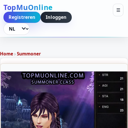
TopMuOnline
☰
Registreren
Inloggen
Taal wijzigen
›
Home
Summoner