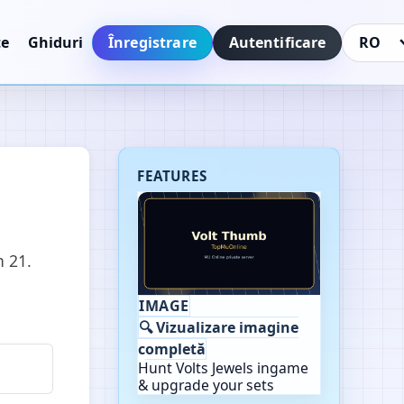
Înregistrare
Autentificare
te
Ghiduri
Schimbă 
FEATURES
n 21.
IMAGE
🔍 Vizualizare imagine
completă
Hunt Volts Jewels ingame
& upgrade your sets