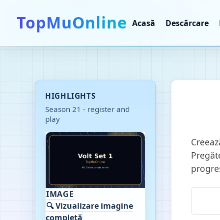
TopMuOnline
Acasă
Descărcare
HIGHLIGHTS
Season 21 - register and
play
Creeaz
Pregăte
progre
IMAGE
🔍 Vizualizare imagine
completă