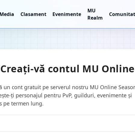
MU
Media
Clasament
Evenimente
Comunita
Realm
Creați-vă contul MU Online
ă un cont gratuit pe serverul nostru MU Online Seaso
ște-ți personajul pentru PvP, guilduri, evenimente și
s pe termen lung.