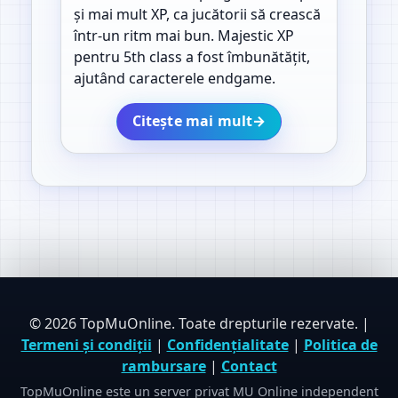
și mai mult XP, ca jucătorii să crească
într-un ritm mai bun. Majestic XP
pentru 5th class a fost îmbunătățit,
ajutând caracterele endgame.
Citește mai mult
→
© 2026 TopMuOnline. Toate drepturile rezervate. |
Termeni și condiții
|
Confidențialitate
|
Politica de
rambursare
|
Contact
TopMuOnline este un server privat MU Online independent