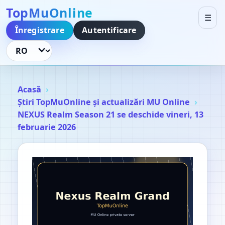
TopMuOnline
☰
Înregistrare
Autentificare
Schimbă limba
Acasă
Știri TopMuOnline și actualizări MU Online
NEXUS Realm Season 21 se deschide vineri, 13
februarie 2026