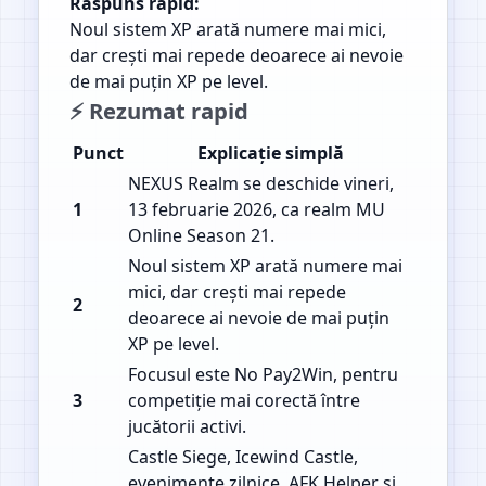
Răspuns rapid:
Noul sistem XP arată numere mai mici,
dar crești mai repede deoarece ai nevoie
de mai puțin XP pe level.
⚡ Rezumat rapid
Punct
Explicație simplă
NEXUS Realm se deschide vineri,
1
13 februarie 2026, ca realm MU
Online Season 21.
Noul sistem XP arată numere mai
mici, dar crești mai repede
2
deoarece ai nevoie de mai puțin
XP pe level.
Focusul este No Pay2Win, pentru
3
competiție mai corectă între
jucătorii activi.
Castle Siege, Icewind Castle,
evenimente zilnice, AFK Helper și