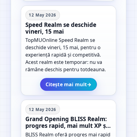
12 May 2026
Speed Realm se deschide
vineri, 15 mai
TopMUOnline Speed Realm se
deschide vineri, 15 mai, pentru o
experiență rapidă și competitivă.
Acest realm este temporar: nu va
rămâne deschis pentru totdeauna.
Citește mai mult
→
12 May 2026
Grand Opening BLISS Realm:
progres rapid, mai mult XP și
dropuri mai bune
BLISS Realm oferă progres mai rapid