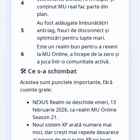
4
conținut MU real fac parte din
plan.
Au fost adăugate îmbunătățiri
5
anti-lag, fixuri de disconnect și
optimizări pentru lupte mari.
Este un realm bun pentru a reveni
6
la MU Online, a începe de la zero și
a juca într-o comunitate activă.
🛠️ Ce s-a schimbat
Acestea sunt punctele importante, fără
cuvinte grele:
NEXUS Realm se deschide vineri, 13
februarie 2026, ca realm MU Online
Season 21.
Noul sistem XP arată numere mai
mici, dar crești mai repede deoarece
ai nevoie de mai puțin XP pe level.