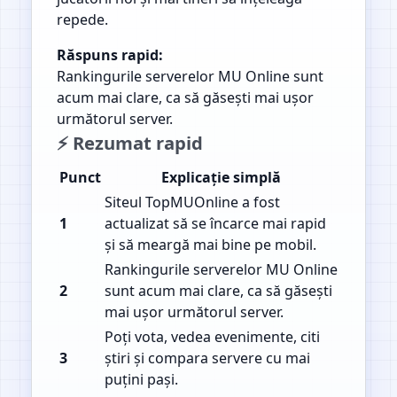
repede.
Răspuns rapid:
Rankingurile serverelor MU Online sunt
acum mai clare, ca să găsești mai ușor
următorul server.
⚡ Rezumat rapid
Punct
Explicație simplă
Siteul TopMUOnline a fost
1
actualizat să se încarce mai rapid
și să meargă mai bine pe mobil.
Rankingurile serverelor MU Online
2
sunt acum mai clare, ca să găsești
mai ușor următorul server.
Poți vota, vedea evenimente, citi
3
știri și compara servere cu mai
puțini pași.