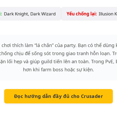
:
Dark Knight, Dark Wizard
Yếu chống lại:
Illusion 
chơi thích làm “lá chắn” của party. Bạn có thể dùng 
chống chịu để sống sót trong giao tranh hỗn loạn. T
ặn lối hẹp và giúp guild tiến lên an toàn. Trong PvE
hơn khi farm boss hoặc sự kiện.
Đọc hướng dẫn đầy đủ cho Crusader