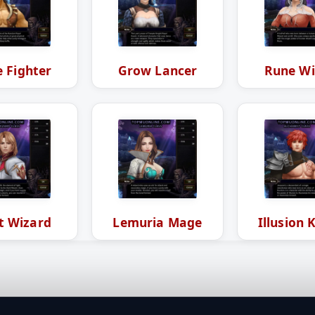
 Fighter
Grow Lancer
Rune Wi
t Wizard
Lemuria Mage
Illusion 