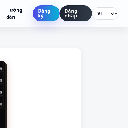
Hướng
Đăng
Đăng
ký
nhập
Thay đổi ngôn n
dẫn