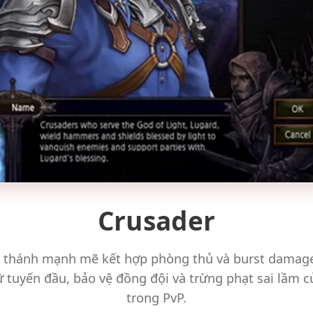
Crusader
h thánh mạnh mẽ kết hợp phòng thủ và burst damage
ữ tuyến đầu, bảo vệ đồng đội và trừng phạt sai lầm c
trong PvP.