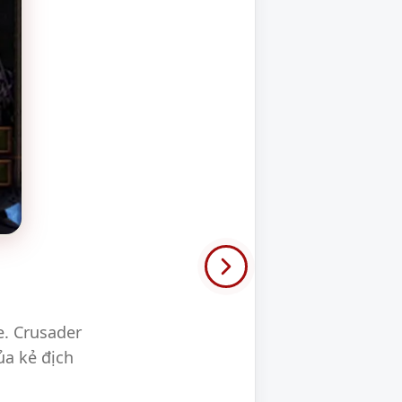
. Crusader
ủa kẻ địch