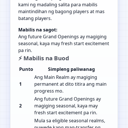
kami ng madaling salita para mabilis
maintindihan ng bagong players at mas
batang players.
Mabilis na sagot:
Ang future Grand Openings ay magiging
seasonal, kaya may fresh start excitement
pa rin.
⚡ Mabilis na Buod
Punto
Simpleng paliwanag
Ang Main Realm ay magiging
1
permanent at dito titira ang main
progress mo.
Ang future Grand Openings ay
2
magiging seasonal, kaya may
fresh start excitement pa rin.
Mula sa eligible seasonal realms,
puwede kang mag-transfer ng