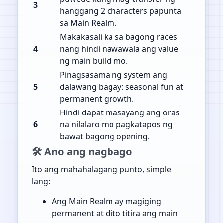
3
hanggang 2 characters papunta
sa Main Realm.
Makakasali ka sa bagong races
4
nang hindi nawawala ang value
ng main build mo.
Pinagsasama ng system ang
5
dalawang bagay: seasonal fun at
permanent growth.
Hindi dapat masayang ang oras
6
na nilalaro mo pagkatapos ng
bawat bagong opening.
🛠️ Ano ang nagbago
Ito ang mahahalagang punto, simple
lang:
Ang Main Realm ay magiging
permanent at dito titira ang main