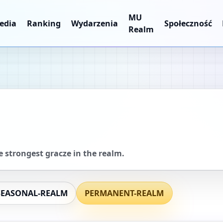
MU
edia
Ranking
Wydarzenia
Społeczność
Realm
e strongest gracze in the realm.
SEASONAL-REALM
PERMANENT-REALM