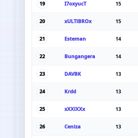
I7oxyucT
15
19
xULTlBROx
15
20
Esteman
14
21
Bungangera
14
22
DAVBK
13
23
Krdd
13
24
xXXlXXx
13
25
Ceniza
13
26