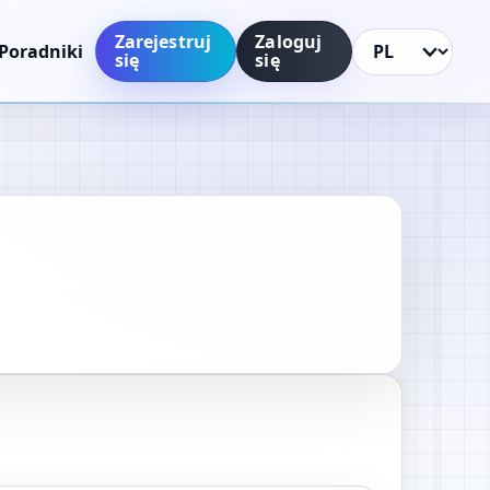
Zarejestruj
Zaloguj
Poradniki
się
się
Język