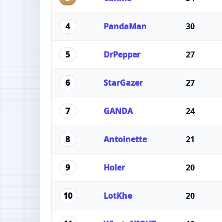
PandaMan
30
4
DrPepper
27
5
StarGazer
27
6
GANDA
24
7
Antoinette
21
8
Holer
20
9
LotKhe
20
10