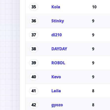
Kola
10
35
Stinky
9
36
dl210
9
37
DAYDAY
9
38
ROBDL
9
39
Kevo
9
40
Laila
8
41
gyozo
8
42