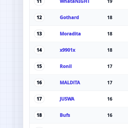
WhataNIGHT
19
11
Gothard
18
12
Moradita
18
13
x9901x
18
14
Ronil
17
15
MALDlTA
17
16
JUSWA
16
17
Bufs
16
18