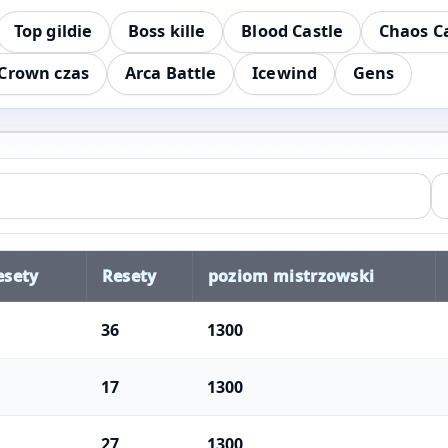
Top gildie
Boss kille
Blood Castle
Chaos C
Crown czas
Arca Battle
Icewind
Gens
esety
Resety
poziom mistrzowski
36
1300
17
1300
27
1300