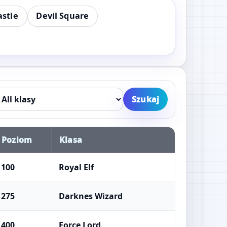
astle
Devil Square
Szukaj
Poziom
Klasa
100
Royal Elf
275
Darknes Wizard
400
Force Lord