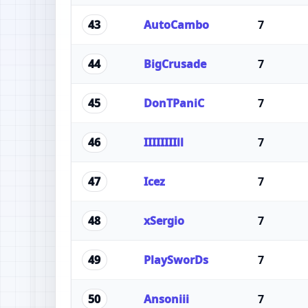
AutoCambo
7
43
BigCrusade
7
44
DonTPaniC
7
45
IIIIIIIIll
7
46
Icez
7
47
xSergio
7
48
PlaySworDs
7
49
Ansoniii
7
50