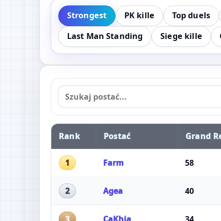
Strongest
PK kille
Top duels
Last Man Standing
Siege kille
Rank
Postać
Grand R
Farm
58
1
Agea
40
2
CaKhia
34
3