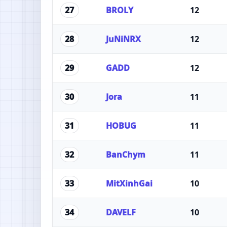
BROLY
12
27
JuNiNRX
12
28
GADD
12
29
Jora
11
30
HOBUG
11
31
BanChym
11
32
MitXinhGai
10
33
DAVELF
10
34