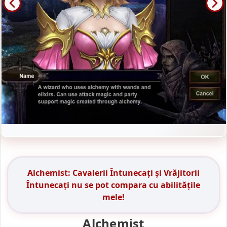
Alchemist: Cavalerii Întunecați și Vrăjitorii
Întunecați nu se pot compara cu abilitățile
mele!
Alchemist