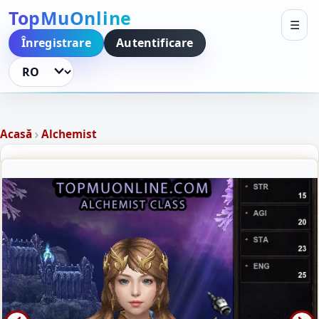
TopMuOnline
☰
Înregistrare
Autentificare
Schimbă limba
›
Acasă
Alchemist