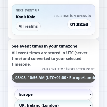
NEXT EVENT UP
Kanlı Kale
REGISTRATION OPENS IN
01:08:52
All realms
See event times in your timezone
All event times are stored in UTC (server
time) and converted to your selected
timezone.
CURRENT TIME IN SELECTED ZONE:
Sat, 08/08, 10:56 AM (UTC+01:00 · Europe/London)
Continent
Country / region
Exact timezone (optional)