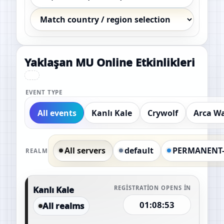
Yaklaşan MU Online Etkinlikleri
EVENT TYPE
All events
Kanlı Kale
Crywolf
Arca W
All servers
default
PERMANENT
REALM
Kanlı Kale
REGISTRATION OPENS IN
01:08:52
All realms