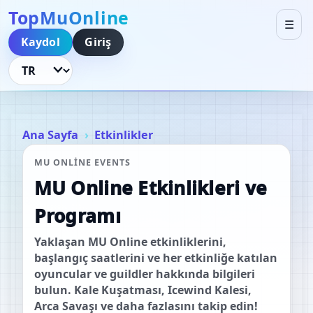
TopMuOnline
☰
Kaydol
Giriş
Dili Değiştir
Ana Sayfa
Etkinlikler
MU ONLINE EVENTS
MU Online Etkinlikleri ve
Programı
Yaklaşan MU Online etkinliklerini,
başlangıç saatlerini ve her etkinliğe katılan
oyuncular ve guildler hakkında bilgileri
bulun. Kale Kuşatması, Icewind Kalesi,
Arca Savaşı ve daha fazlasını takip edin!