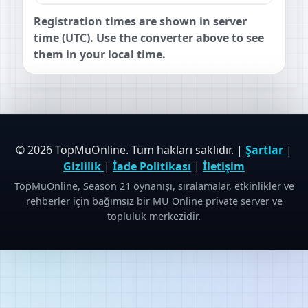
Registration times are shown in server
time (UTC). Use the converter above to see
them in your local time.
© 2026 TopMuOnline. Tüm hakları saklıdır. |
Şartlar
|
Gizlilik
|
İade Politikası
|
İletişim
TopMuOnline, Season 21 oynanışı, sıralamalar, etkinlikler ve
rehberler için bağımsız bir MU Online private server ve
topluluk merkezidir.