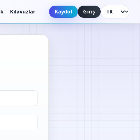
Kaydol
Giriş
uk
Kılavuzlar
Dili Değiştir