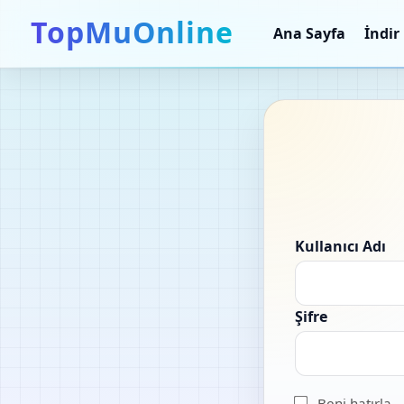
TopMuOnline
Ana Sayfa
İndir
Kullanıcı Adı
Şifre
Beni hatırla