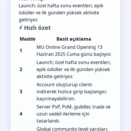
Launch; özel hafta sonu eventleri, epik
ödüller ve ilk günden yüksek aktivite
getiriyor.
⚡ Hızlı özet
Madde
Basit açıklama
MU Online Grand Opening 13
1
Haziran 2025 Cuma günü başlıyor.
Launch; özel hafta sonu eventleri,
2
epik ödüller ve ilk günden yüksek
aktivite getiriyor.
Account oluşturup clientı
3
indirerek hızlıca girip başlangıcı
kaçırmayabilirsin.
Server PvP, PvM, guildler, trade ve
4
uzun vadeli ilerleme için
tasarlandı.
Global community level yarışları,