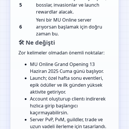
5
bosslar, invasionlar ve launch
rewardlar alacak.
Yeni bir MU Online server
6
arıyorsan başlamak için doğru
zaman bu.
🛠️ Ne değişti
Zor kelimeler olmadan önemli noktalar:
MU Online Grand Opening 13
Haziran 2025 Cuma günü başlıyor.
Launch; özel hafta sonu eventleri,
epik ödüller ve ilk günden yüksek
aktivite getiriyor.
Account oluşturup clientı indirerek
hızlıca girip başlangıcı
kaçırmayabilirsin.
Server PvP, PvM, guildler, trade ve
uzun vadeli ilerleme için tasarlandı.