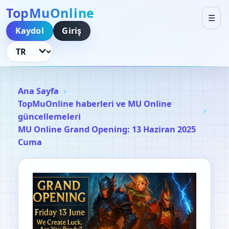
TopMuOnline
☰
Kaydol
Giriş
Dili Değiştir
Ana Sayfa
TopMuOnline haberleri ve MU Online
güncellemeleri
MU Online Grand Opening: 13 Haziran 2025
Cuma