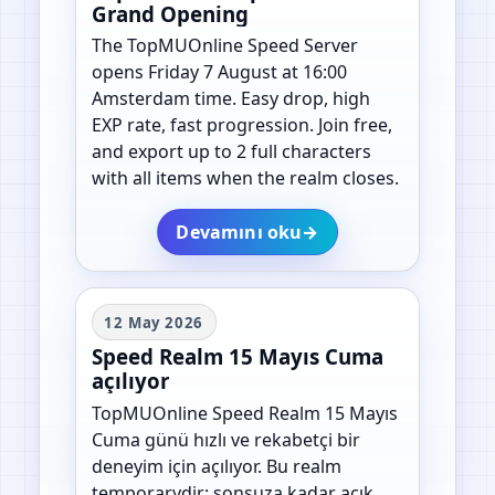
Grand Opening
The TopMUOnline Speed Server
opens Friday 7 August at 16:00
Amsterdam time. Easy drop, high
EXP rate, fast progression. Join free,
and export up to 2 full characters
with all items when the realm closes.
Devamını oku
→
12 May 2026
Speed Realm 15 Mayıs Cuma
açılıyor
TopMUOnline Speed Realm 15 Mayıs
Cuma günü hızlı ve rekabetçi bir
deneyim için açılıyor. Bu realm
temporarydir: sonsuza kadar açık