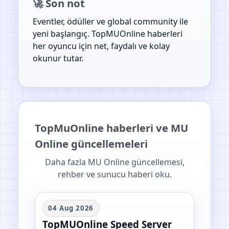
🚀 Son not
Eventler, ödüller ve global community ile
yeni başlangıç. TopMUOnline haberleri
her oyuncu için net, faydalı ve kolay
okunur tutar.
TopMuOnline haberleri ve MU
Online güncellemeleri
Daha fazla MU Online güncellemesi,
rehber ve sunucu haberi oku.
04 Aug 2026
TopMUOnline Speed Server