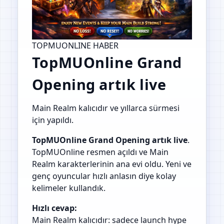
TOPMUONLINE HABER
TopMUOnline Grand
Opening artık live
Main Realm kalıcıdır ve yıllarca sürmesi
için yapıldı.
TopMUOnline Grand Opening artık live
.
TopMUOnline resmen açıldı ve Main
Realm karakterlerinin ana evi oldu. Yeni ve
genç oyuncular hızlı anlasın diye kolay
kelimeler kullandık.
Hızlı cevap:
Main Realm kalıcıdır: sadece launch hype