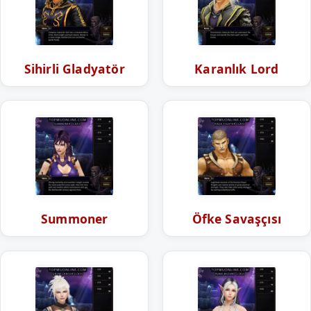
Sihirli Gladyatör
Karanlık Lord
Summoner
Öfke Savaşçısı