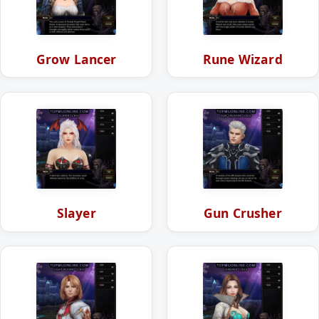
Grow Lancer
Rune Wizard
Slayer
Gun Crusher