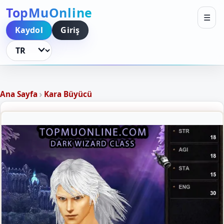
TopMuOnline
☰
Kaydol
Giriş
Dili Değiştir
›
Ana Sayfa
Kara Büyücü