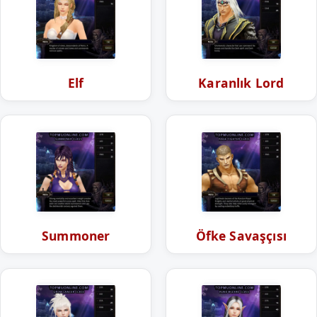
Elf
Karanlık Lord
Summoner
Öfke Savaşçısı