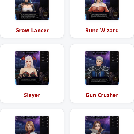
Grow Lancer
Rune Wizard
Slayer
Gun Crusher