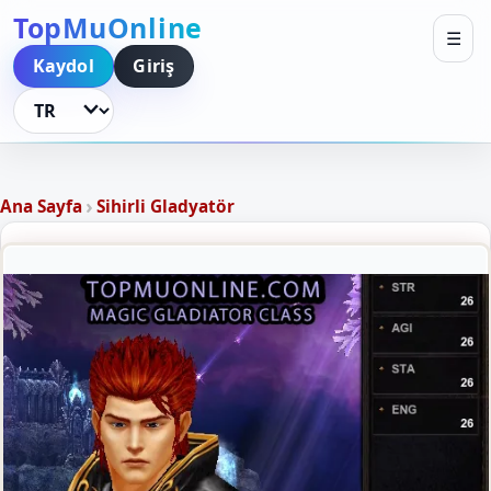
TopMuOnline
☰
Kaydol
Giriş
Dili Değiştir
›
Ana Sayfa
Sihirli Gladyatör