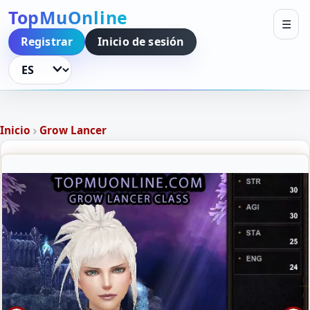
TopMuOnline
☰
Registrar
Inicio de sesión
Idioma
›
Inicio
Grow Lancer