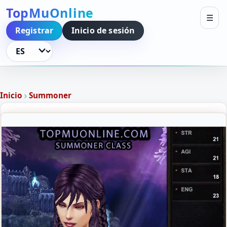
TopMuOnline
☰
Registrar
Inicio de sesión
Idioma
›
Inicio
Summoner