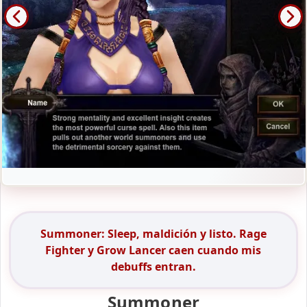
Summoner: Sleep, maldición y listo. Rage
Fighter y Grow Lancer caen cuando mis
debuffs entran.
Summoner