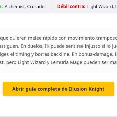
a:
Alchemist, Crusader
Débil contra:
Light Wizard,
s que quieren melee rápido con movimiento tramposo.
astiguen. En duelos, IK puede sentirse injusto si lo 
liges el timing y borras backline. En bonus‑damage, I
st, pero Light Wizard y Lemuria Mage pueden ser m
Abrir guía completa de Illusion Knight