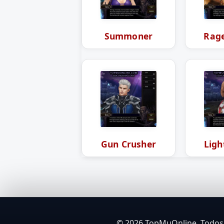
Summoner
Rage
Gun Crusher
Ligh
© 2026 TopMuOnline. Todos 