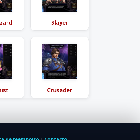
zard
Slayer
ist
Crusader
ica de reembolso
|
Contacto