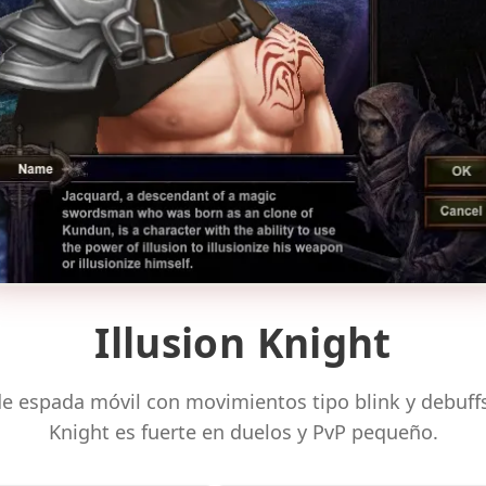
Illusion Knight
de espada móvil con movimientos tipo blink y debuffs.
Knight es fuerte en duelos y PvP pequeño.