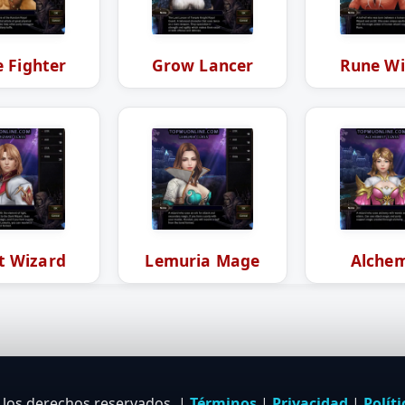
 Fighter
Grow Lancer
Rune Wi
t Wizard
Lemuria Mage
Alchem
los derechos reservados. |
Términos
|
Privacidad
|
Polít