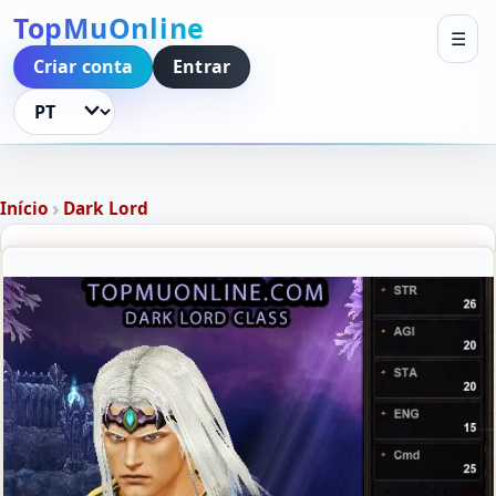
TopMuOnline
☰
Criar conta
Entrar
Idioma
›
Início
Dark Lord