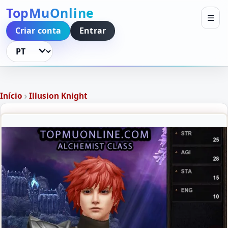
TopMuOnline
☰
Criar conta
Entrar
Idioma
›
Início
Illusion Knight